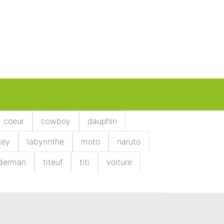
coeur
cowboy
dauphin
key
labyrinthe
moto
naruto
iderman
titeuf
titi
voiture