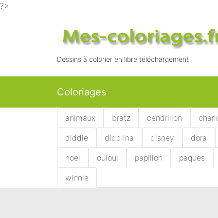
?>
Dessins à colorier en libre téléchargement
Coloriages
animaux
bratz
cendrillon
charl
diddle
diddlina
disney
dora
noel
ouioui
papillon
paques
winnie