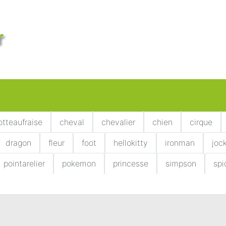
otteaufraise
cheval
chevalier
chien
cirque
dragon
fleur
foot
hellokitty
ironman
joc
pointarelier
pokemon
princesse
simpson
sp