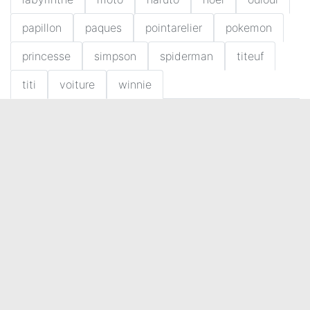
papillon
paques
pointarelier
pokemon
princesse
simpson
spiderman
titeuf
titi
voiture
winnie