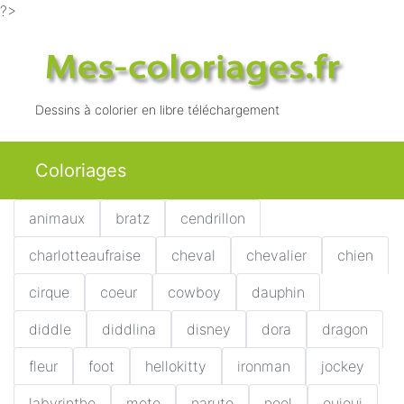
?>
Dessins à colorier en libre téléchargement
Coloriages
animaux
bratz
cendrillon
charlotteaufraise
cheval
chevalier
chien
cirque
coeur
cowboy
dauphin
diddle
diddlina
disney
dora
dragon
fleur
foot
hellokitty
ironman
jockey
labyrinthe
moto
naruto
noel
ouioui