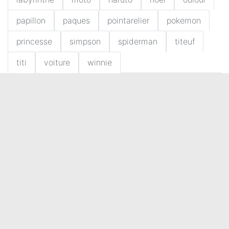
papillon
paques
pointarelier
pokemon
princesse
simpson
spiderman
titeuf
titi
voiture
winnie