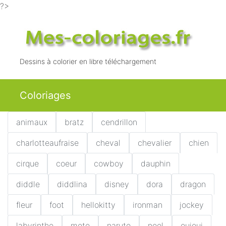
?>
Dessins à colorier en libre téléchargement
Coloriages
animaux
bratz
cendrillon
charlotteaufraise
cheval
chevalier
chien
cirque
coeur
cowboy
dauphin
diddle
diddlina
disney
dora
dragon
fleur
foot
hellokitty
ironman
jockey
labyrinthe
moto
naruto
noel
ouioui