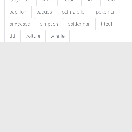
papillon
paques
pointarelier
pokemon
princesse
simpson
spiderman
titeuf
titi
voiture
winnie