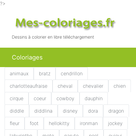
?>
Dessins à colorier en libre téléchargement
Coloriages
animaux
bratz
cendrillon
charlotteaufraise
cheval
chevalier
chien
cirque
coeur
cowboy
dauphin
diddle
diddlina
disney
dora
dragon
fleur
foot
hellokitty
ironman
jockey
labyrinthe
moto
naruto
noel
ouioui