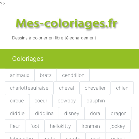
?>
Dessins à colorier en libre téléchargement
Coloriages
animaux
bratz
cendrillon
charlotteaufraise
cheval
chevalier
chien
cirque
coeur
cowboy
dauphin
diddle
diddlina
disney
dora
dragon
fleur
foot
hellokitty
ironman
jockey
labyrinthe
moto
naruto
noel
ouioui