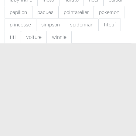
papillon
paques
pointarelier
pokemon
princesse
simpson
spiderman
titeuf
titi
voiture
winnie