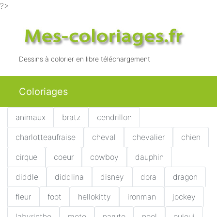
?>
Dessins à colorier en libre téléchargement
Coloriages
animaux
bratz
cendrillon
charlotteaufraise
cheval
chevalier
chien
cirque
coeur
cowboy
dauphin
diddle
diddlina
disney
dora
dragon
fleur
foot
hellokitty
ironman
jockey
labyrinthe
moto
naruto
noel
ouioui