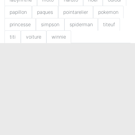
papillon
paques
pointarelier
pokemon
princesse
simpson
spiderman
titeuf
titi
voiture
winnie