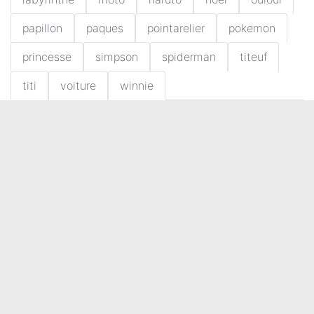
papillon
paques
pointarelier
pokemon
princesse
simpson
spiderman
titeuf
titi
voiture
winnie