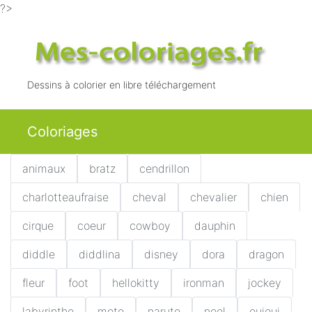
?>
Dessins à colorier en libre téléchargement
Coloriages
animaux
bratz
cendrillon
charlotteaufraise
cheval
chevalier
chien
cirque
coeur
cowboy
dauphin
diddle
diddlina
disney
dora
dragon
fleur
foot
hellokitty
ironman
jockey
labyrinthe
moto
naruto
noel
ouioui