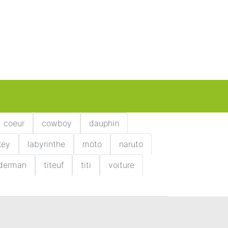
coeur
cowboy
dauphin
key
labyrinthe
moto
naruto
iderman
titeuf
titi
voiture