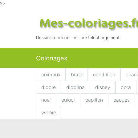
?>
Dessins à colorier en libre téléchargement
Coloriages
animaux
bratz
cendrillon
charl
diddle
diddlina
disney
dora
noel
ouioui
papillon
paques
winnie