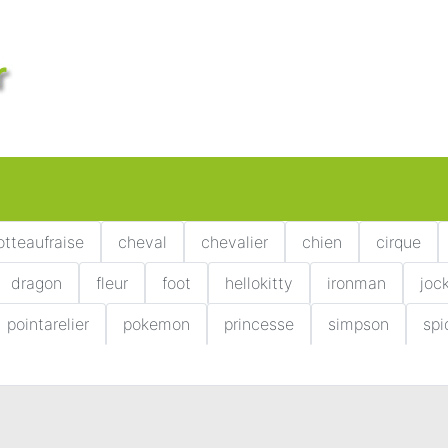
otteaufraise
cheval
chevalier
chien
cirque
dragon
fleur
foot
hellokitty
ironman
joc
pointarelier
pokemon
princesse
simpson
sp